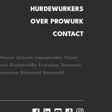
HURDEWURKERS
OVER PROWURK
CONTACT
insum
Jistrum
Leeuwarden
Stiens
rou
Kootstertille
Franeker
Ternaard
ummarum
Bolsward
Damwald