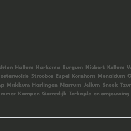
chten
Hallum
Harkema
Burgum
Niebert
Kollum
W
osterwolde
Stroobos
Espel
Kornhorn
Menaldum
G
mp
Makkum
Harlingen
Marrum
Jellum
Sneek
Tz
emmer
Kampen
Gorredijk
Terkaple
en omjouwing