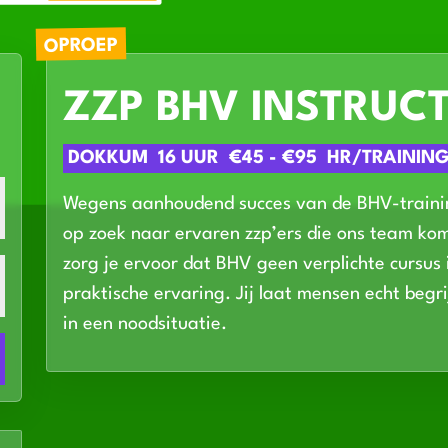
OPROEP
ZZP BHV INSTRUC
DOKKUM
16 UUR
€45 - €95
HR/TRAINING
Wegens aanhoudend succes van de BHV-trainin
op zoek naar ervaren zzp’ers die ons team kom
zorg je ervoor dat BHV geen verplichte cursus
praktische ervaring. Jij laat mensen echt beg
in een noodsituatie.