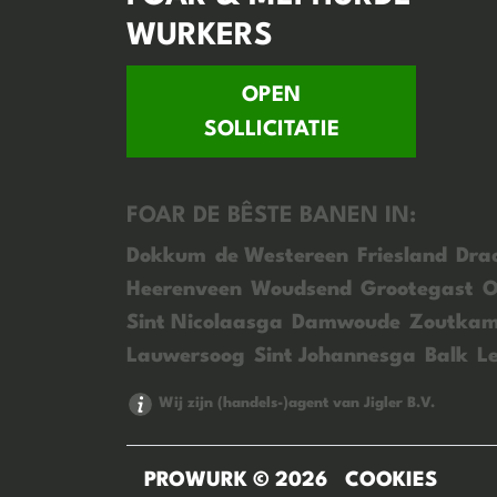
WURKERS
OPEN
SOLLICITATIE
FOAR DE BÊSTE BANEN IN:
Dokkum
de Westereen
Friesland
Dra
Heerenveen
Woudsend
Grootegast
O
Sint Nicolaasga
Damwoude
Zoutka
Lauwersoog
Sint Johannesga
Balk
L
Wij zijn (handels-)agent van Jigler B.V.
PROWURK © 2026
COOKIES