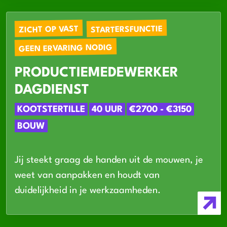
STARTERSFUNCTIE
ZICHT OP VAST
GEEN ERVARING NODIG
PRODUCTIEMEDEWERKER
DAGDIENST
KOOTSTERTILLE
40 UUR
€2700 - €3150
BOUW
Jij steekt graag de handen uit de mouwen, je
weet van aanpakken en houdt van
duidelijkheid in je werkzaamheden.