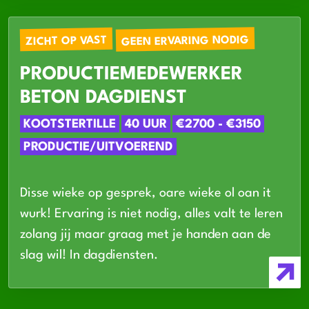
GEEN ERVARING NODIG
ZICHT OP VAST
PRODUCTIEMEDEWERKER
BETON DAGDIENST
KOOTSTERTILLE
40 UUR
€2700 - €3150
PRODUCTIE/UITVOEREND
Disse wieke op gesprek, oare wieke ol oan it
wurk! Ervaring is niet nodig, alles valt te leren
zolang jij maar graag met je handen aan de
slag wil! In dagdiensten.