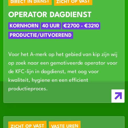
DIRECT IN DIENST
ZICHT OP VAST
OPERATOR DAGDIENST
KORNHORN
40 UUR
€2700 - €3210
PRODUCTIE/UITVOEREND
Voor het A-merk op het gebied van kip zijn wij
op zoek naar een gemotiveerde operator voor
de KFC-lijn in dagdienst, met oog voor
kwaliteit, hygiene en een efficient
productieproces.
ZICHT OP VAST
VASTE UREN