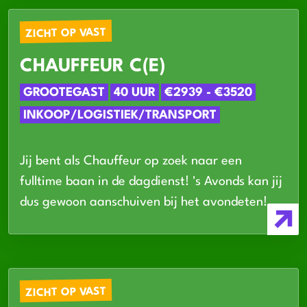
ZICHT OP VAST
CHAUFFEUR C(E)
GROOTEGAST
40 UUR
€2939 - €3520
INKOOP/LOGISTIEK/TRANSPORT
Jij bent als Chauffeur op zoek naar een
fulltime baan in de dagdienst! 's Avonds kan jij
dus gewoon aanschuiven bij het avondeten!
ZICHT OP VAST