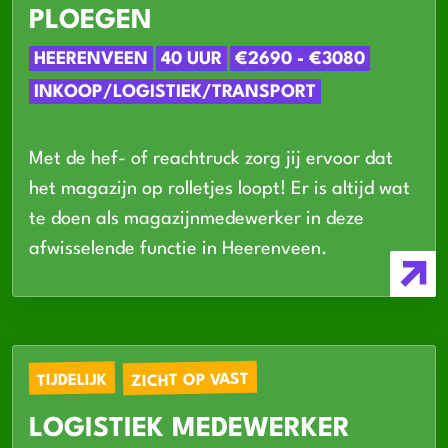
PLOEGEN
HEERENVEEN
40 UUR
€2690 - €3080
INKOOP/LOGISTIEK/TRANSPORT
Met de hef- of reachtruck zorg jij ervoor dat
het magazijn op rolletjes loopt! Er is altijd wat
te doen als magazijnmedewerker in deze
afwisselende functie in Heerenveen.
ZICHT OP VAST
TIJDELIJK
LOGISTIEK MEDEWERKER