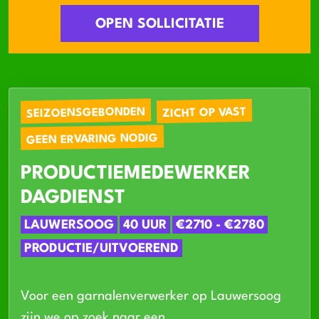
OPEN SOLLICITATIE
SEIZOENSGEBONDEN
ZICHT OP VAST
GEEN ERVARING NODIG
PRODUCTIEMEDEWERKER
DAGDIENST
LAUWERSOOG
40 UUR
€2710 - €2780
PRODUCTIE/UITVOEREND
Voor een garnalenverwerker op Lauwersoog
zijn we op zoek naar een