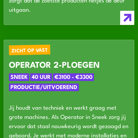
zorgt dat de zoetste producten netjes de deur
uitgaan.
ZICHT OP VAST
OPERATOR 2-PLOEGEN
SNEEK
40 UUR
€3100 - €3300
PRODUCTIE/UITVOEREND
Jij houdt van techniek en werkt graag met
grote machines. Als Operator in Sneek zorg jij
ervoor dat staal nauwkeurig wordt gezaagd en
geboord. Je werkt met moderne installaties en