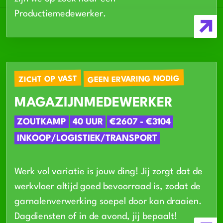
Productiemedewerker.
GEEN ERVARING NODIG
ZICHT OP VAST
MAGAZIJNMEDEWERKER
ZOUTKAMP
40 UUR
€2607 - €3104
INKOOP/LOGISTIEK/TRANSPORT
Werk vol variatie is jouw ding! Jij zorgt dat de
werkvloer altijd goed bevoorraad is, zodat de
garnalenverwerking soepel door kan draaien.
Dagdiensten of in de avond, jij bepaalt!