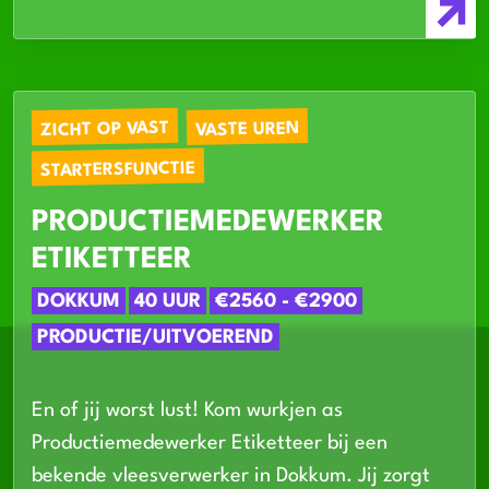
ZICHT OP VAST
VASTE UREN
STARTERSFUNCTIE
PRODUCTIEMEDEWERKER
ETIKETTEER
DOKKUM
40 UUR
€2560 - €2900
PRODUCTIE/UITVOEREND
En of jij worst lust! Kom wurkjen as
Productiemedewerker Etiketteer bij een
bekende vleesverwerker in Dokkum. Jij zorgt