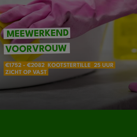
MEEWERKEND
VOORVROUW
€1752 - €2082
KOOTSTERTILLE
25 UUR
ZICHT OP VAST