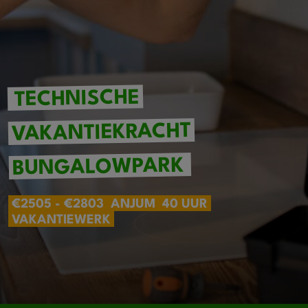
TECHNISCHE
VAKANTIEKRACHT
BUNGALOWPARK
€2505 - €2803
ANJUM
40 UUR
VAKANTIEWERK