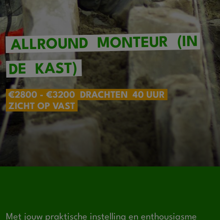
(IN
MONTEUR
ALLROUND
KAST)
DE
€2800 - €3200
DRACHTEN
40 UUR
ZICHT OP VAST
Met jouw praktische instelling en enthousiasme