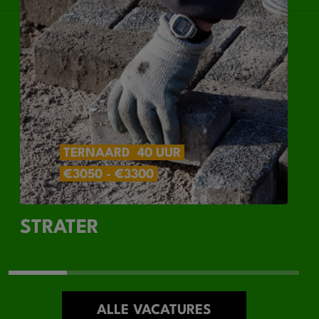
TERNAARD
40 UUR
€3050 - €3300
STRATER
ALLE VACATURES