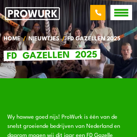
HOME
NIEUWTJES
FD GAZELLEN 2025
2025
GAZELLEN
FD
Wy hawwe goed nijs!
ProWurk is één van de
snelst groeiende bedrijven van Nederland en
daarom mogen wij dit jaar een FD Gazelle