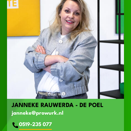
JANNEKE RAUWERDA - DE POEL
janneke@prowurk.nl
0519-235 077