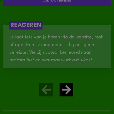
CONTRACT TEKENEN
verbeteren binnen een proces- of
chemische industrie
Sterk leiderschap: coachend, motiverend,
REAGEREN
besluitvaardig en communicatief vaardig
Je laat iets van je horen via de website, mail
Gericht op kwaliteit, veiligheid,
of app. Een cv mag maar is bij ons geen
samenwerking en structurele
vereiste. We zijn vooral benieuwd naar
procesverbetering
wa'tsto bist en wat foar wurk ast sikest
.