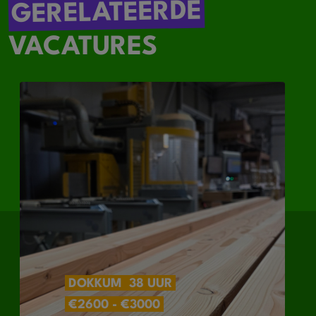
GERELATEERDE
VACATURES
DOKKUM
38 UUR
€2600 - €3000