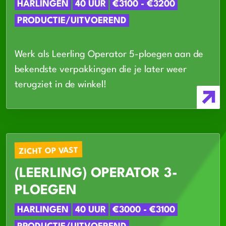
HARLINGEN
40 UUR
€3100 - €3200
PRODUCTIE/UITVOEREND
Werk als Leerling Operator 5-ploegen aan de
bekendste verpakkingen die je later weer
terugziet in de winkel!
ZICHT OP VAST
(LEERLING) OPERATOR 3-
PLOEGEN
HARLINGEN
40 UUR
€3000 - €3100