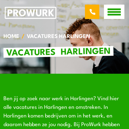
HOME
VACATURES HARLINGEN
HARLINGEN
VACATURES
Ben jij op zoek naar werk in Harlingen? Vind hier
alle vacatures in Harlingen en omstreken. In
Harlingen komen bedrijven om in het werk, en
daarom hebben ze jou nodig. Bij ProWurk hebben