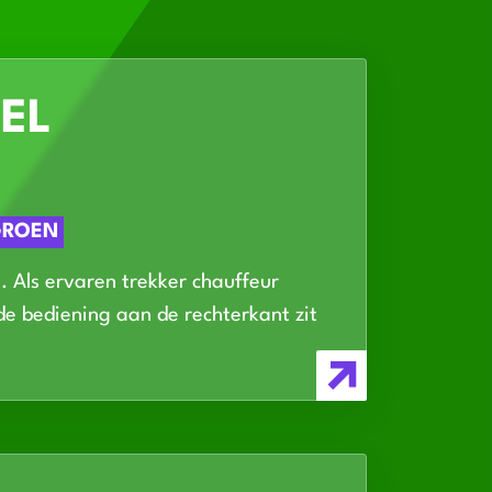
EL
GROEN
. Als ervaren trekker chauffeur
de bediening aan de rechterkant zit