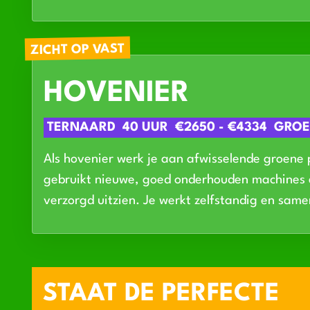
ZICHT OP VAST
HOVENIER
TERNAARD
40 UUR
€2650 - €4334
GRO
Als hovenier werk je aan afwisselende groene p
gebruikt nieuwe, goed onderhouden machines e
verzorgd uitzien. Je werkt zelfstandig en same
STAAT DE PERFECTE