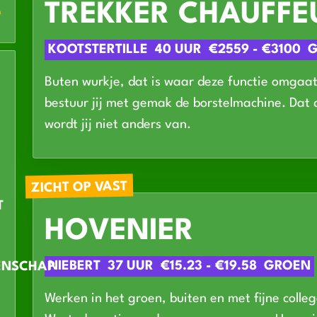
TREKKER CHAUFFE
KOOTSTERTILLE
40 UUR
€2559 - €3100
Buten wurkje, dat is waar deze functie omgaat
bestuur jij met gemak de borstelmachine. Dat 
wordt jij niet anders van.
ZICHT OP VAST
T
HOVENIER
NIEBERT
37 UUR
€15.23 - €19.58
GROEN
ENSCHAP
Werken in het groen, buiten en met fijne colle