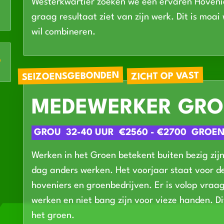
Westerkwartier zoeken we een ervaren Hovenie
graag resultaat ziet van zijn werk. Dit is moa
wil combineren.
SEIZOENSGEBONDEN
ZICHT OP VAST
MEDEWERKER GRO
GROU
32-40 UUR
€2560 - €2700
GROE
Werken in het Groen betekent buiten bezig zijn
dag anders werken. Het voorjaar staat voor de
hoveniers en groenbedrijven. Er is volop vra
werken en niet bang zijn voor vieze handen. D
het groen.