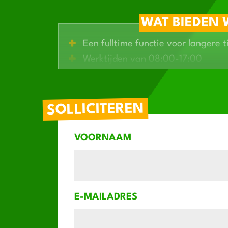
WAT BIEDEN 
Een fulltime functie voor langere t
Werktijden van 08:00-17:00
Salaris van €15,74 - €18,58 afhank
Je werkt aan unieke projecten en 
Doorgroeikansen in dit snel groeie
SOLLICITEREN
VOORNAAM
E-MAILADRES