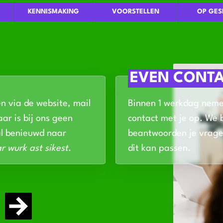
KENNISMAKING
VOORSTELLEN
OP GES
EVEN CONT
en via de website, mail
Binnen 1 werkdag nem
ar is bij ons geen
contact met je op. We 
al benieuwd naar
beantwoorden je vrage
r wurk ast sikest
.
dit kan passen.