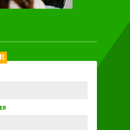
U!
ER