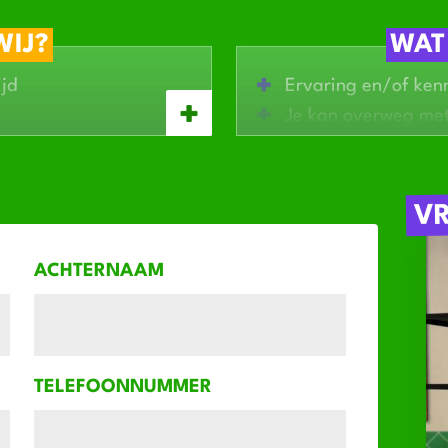
WIJ?
WAT
ijd
Ervaring en/of kenn
Je kan overweg me
elijk van je ervaring
meetapparatuur
producten
Je werkt nauwkeuri
nde bedrijf
Een opleiding in de
V
een pre
Eigen vervoer
ACHTERNAAM
TELEFOONNUMMER