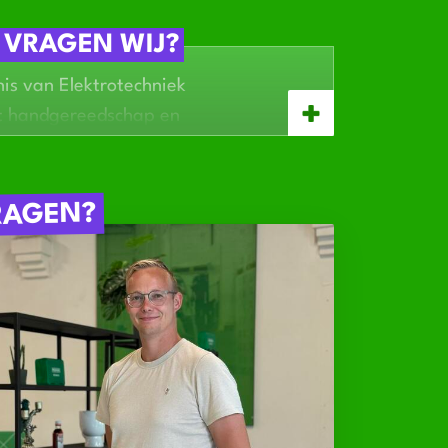
 VRAGEN WIJ?
is van Elektrotechniek
t handgereedschap en
g
 mechatronica of als automonteur is
RAGEN?