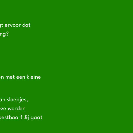
gt ervoor dat
ing?
en met een kleine
an sloepjes,
Deze worden
estbaar! Jij gaat