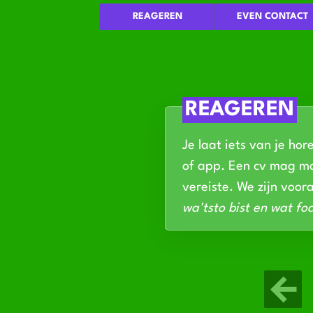
REAGEREN
EVEN CONTACT
REAGEREN
Je laat iets van je hor
of app. Een cv mag ma
vereiste. We zijn voor
wa'tsto bist en wat foa