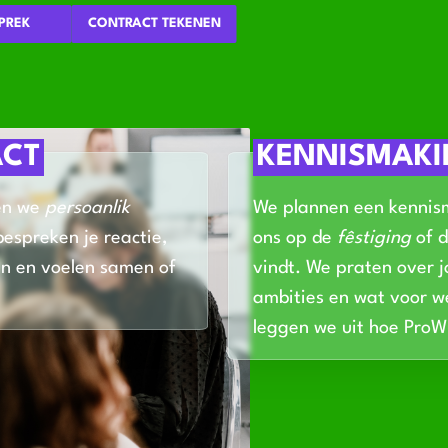
PREK
CONTRACT TEKENEN
ACT
KENNISMAK
en we
persoanlik
We plannen een kennism
bespreken je reactie,
ons op de
fêstiging
of d
n en voelen samen of
vindt. We praten over 
ambities en wat voor we
leggen we uit hoe Pro