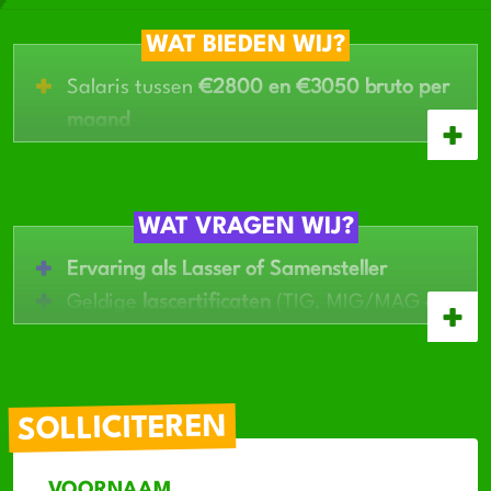
WAT BIEDEN WIJ?
Salaris tussen
€2800 en €3050 bruto per
maand
Fulltime baan in dagdienst (07:00 – 16:00,
vrijdag tot 15:15)
Werken in een moderne en
goed uitgeruste
WAT VRAGEN WIJ?
werkplaats
Ervaring als Lasser of Samensteller
Mogelijkheid om jezelf verder te
Geldige
lascertificaten
(TIG, MIG/MAG of
ontwikkelen
BMBE)
Stabiel werk binnen een
groeiend bedrijf
Technische tekeningen kunnen lezen
Je werkt
nauwkeurig
en zelfstandig
SOLLICITEREN
Teamspeler met een praktische instelling
VOORNAAM