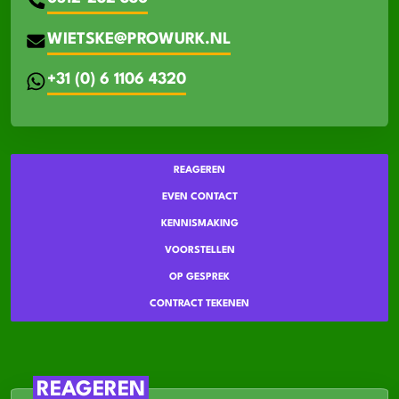
WIETSKE@PROWURK.NL
+31 (0) 6 1106 4320
REAGEREN
EVEN CONTACT
KENNISMAKING
VOORSTELLEN
OP GESPREK
CONTRACT TEKENEN
REAGEREN