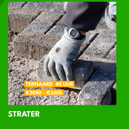
TERNAARD
40 UUR
€3050 - €3300
STRATER