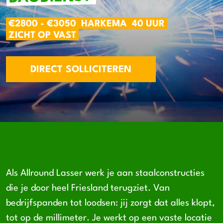
€2800 - €3050
HARKEMA
40 UUR
ZICHT OP VAST
DIRECT SOLLICITEREN
Als Allround Lasser werk je aan staalconstructies
die je door heel Friesland terugziet. Van
bedrijfspanden tot loodsen: jij zorgt dat alles klopt,
tot op de millimeter. Je werkt op een vaste locatie