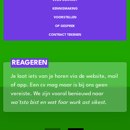
EVEN CONTACT
KENNISMAKING
VOORSTELLEN
OP GESPREK
CONTRACT TEKENEN
REAGEREN
Je laat iets van je horen via de website, mail
of app. Een cv mag maar is bij ons geen
vereiste. We zijn vooral benieuwd naar
wa'tsto bist en wat foar wurk ast sikest
.