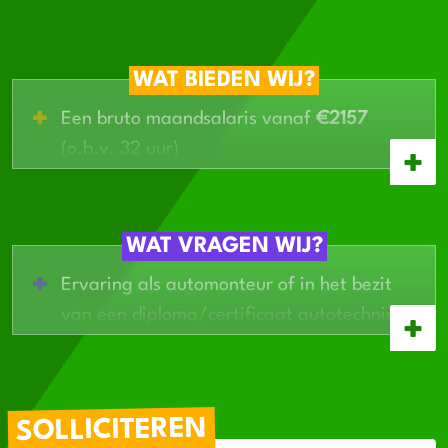
WAT BIEDEN WIJ?
Een bruto maandsalaris vanaf
€2157
(o.b.v. 32 uur)
Altijd weekend vrij
Klein, hecht team (even een grapje
tussendoor kan gewoon)
WAT VRAGEN WIJ?
Leren & werken mogelijk via BBL
Ervaring als automonteur of in het bezit
Moderne werkplaats vol goed gereedschap
van een diploma/certificaat autotechniek
Leergierig; nieuwe dingen oppakken vind
je leuk
Je werkt graag samen in een klein team
SOLLICITEREN
Thuis in (de omgeving van) Dokkum