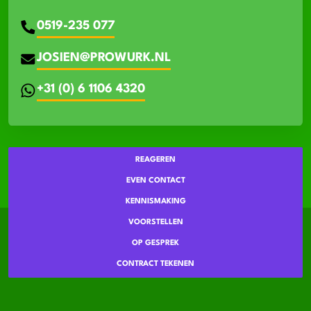
0519-235 077
JOSIEN@PROWURK.NL
+31 (0) 6 1106 4320
REAGEREN
EVEN CONTACT
KENNISMAKING
VOORSTELLEN
OP GESPREK
CONTRACT TEKENEN