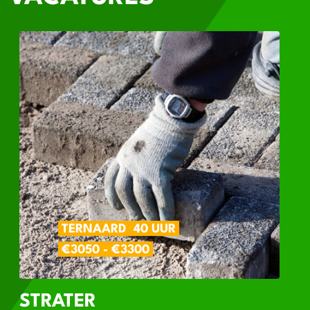
TERNAARD
40 UUR
€3050 - €3300
STRATER