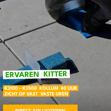
KITTER
ERVAREN
€3100 - €3500
KOLLUM
40 UUR
ZICHT OP VAST
VASTE UREN