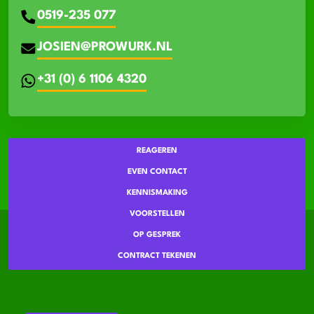
0519-235 077
JOSIEN@PROWURK.NL
+31 (0) 6 1106 4320
REAGEREN
EVEN CONTACT
KENNISMAKING
VOORSTELLEN
OP GESPREK
CONTRACT TEKENEN