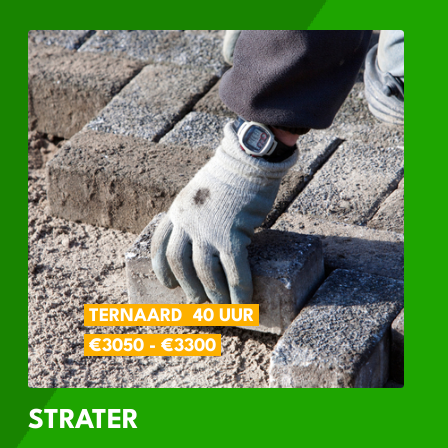
TERNAARD
40 UUR
€3050 - €3300
STRATER