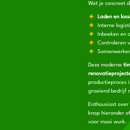
Wat je concreet d
Laden en los
Interne logis
Inboeken en 
Controleren 
Samenwerken 
Deze moderne
ti
renovatieproject
productieproces 
groeiend bedrijf 
Enthousiast over
knop hieronder o
voor moai wurk.