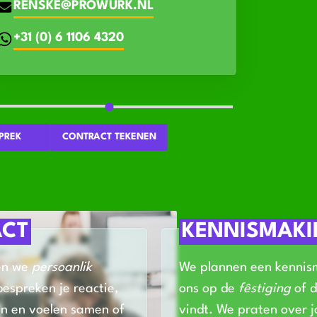
RENSKE@PROWURK.NL
+31 (0) 6 1106 4320
PREK
CONTRACT TEKENEN
ACT
KENNISMAK
en we
persoanlik
We plannen een kennism
bespreken je reactie,
ons op de
fêstiging
of d
n en voelen samen of
vindt. We praten over 