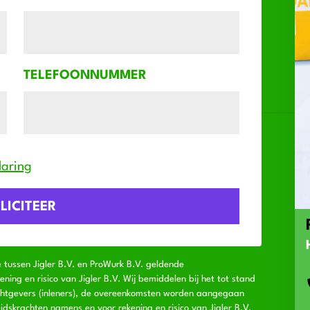
TELEFOONNUMMER
laring
e tussen Jigler B.V. en ProWurk B.V. geldende
ng en risico van Jigler B.V. Wij bemiddelen bij het tot stand
chtgevers (inleners), de overeenkomsten worden aangegaan
idskrachten namens en voor rekening en risico van Jigler B.V.