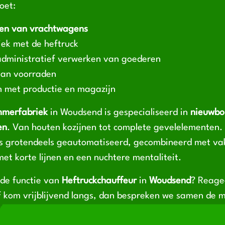
oet:
sen van vrachtwagens
tiek met de heftruck
administratief verwerken van goederen
van voorraden
met productie en magazijn
mmerfabriek
in Woudsend is gespecialiseerd in
nieuwbo
en
. Van houten kozijnen tot complete gevelelementen.
is grotendeels geautomatiseerd, gecombineerd met v
met korte lijnen en een nuchtere mentaliteit.
 de functie van
Heftruckchauffeur
in
Woudsend
? Reagee
f kom vrijblijvend langs, dan bespreken we samen de 