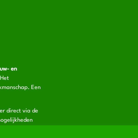
uw- en
 Het
akmanschap. Een
r direct via de
mogelijkheden