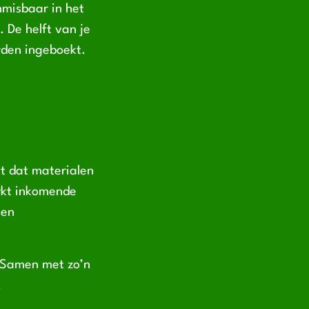
nmisbaar in het
 De helft van je
orden ingeboekt.
gt dat materialen
erkt inkomende
 en
t. Samen met zo’n
.