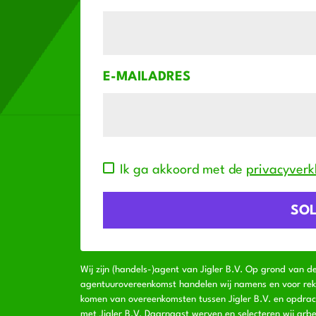
E-MAILADRES
Ik ga akkoord met de
privacyverk
Wij zijn (handels-)agent van Jigler B.V. Op grond van d
agentuurovereenkomst handelen wij namens en voor rekeni
komen van overeenkomsten tussen Jigler B.V. en opdra
met Jigler B.V. Daarnaast werven en selecteren wij arbe