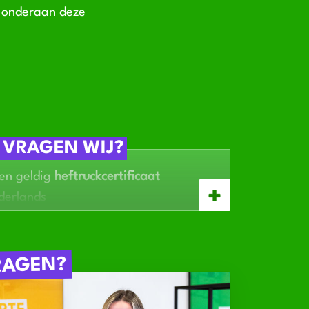
t onderaan deze
 VRAGEN WIJ?
een geldig
heftruckcertificaat
derlands
t
hout en productie
en ook goed samenwerkt
ieus is
RAGEN?