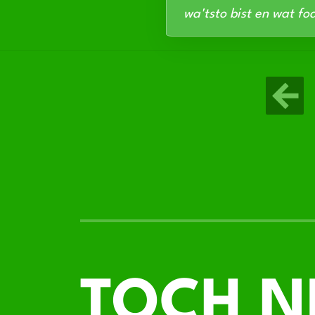
wa'tsto bist en wat foa
TOCH N