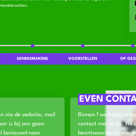
rbeidskrachten.
KENNISMAKING
VOORSTELLEN
OP GES
EVEN CONT
en via de website, mail
Binnen 1 werkdag nem
ar is bij ons geen
contact met je op. We 
al benieuwd naar
beantwoorden je vrage