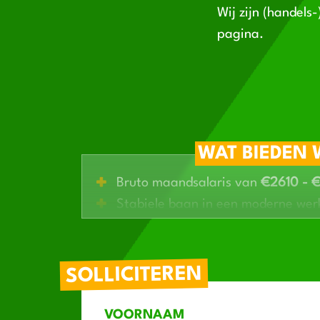
Wij zijn (handels
pagina.
WAT BIEDEN 
Bruto maandsalaris van
€2610 - 
Stabiele baan in een moderne we
Fulltime functie in
dagdienst
Mogelijkheid om
door te groeien
bi
Werken in een schoon en geautom
SOLLICITEREN
productieproces
VOORNAAM