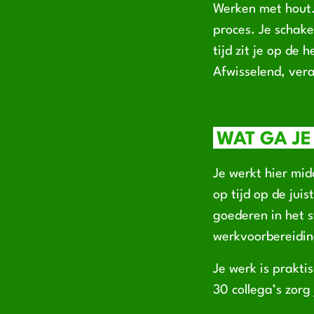
Werken met hout. 
proces. Je schake
tijd zit je op de
Afwisselend, ver
WAT GA JE
Je werkt hier mi
op tijd op de jui
goederen in het s
werkvoorbereidin
Je werk is prakti
30 collega’s zorg 