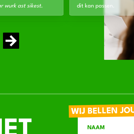
r wurk ast sikest
.
dit kan passen.
WIJ BELLEN JO
IET
NAAM