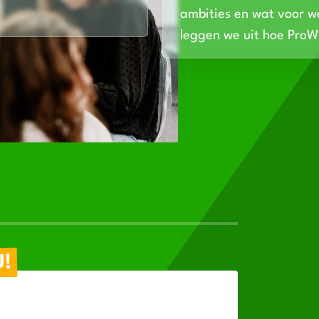
ambities en wat voor we
leggen we uit hoe Pro
U!