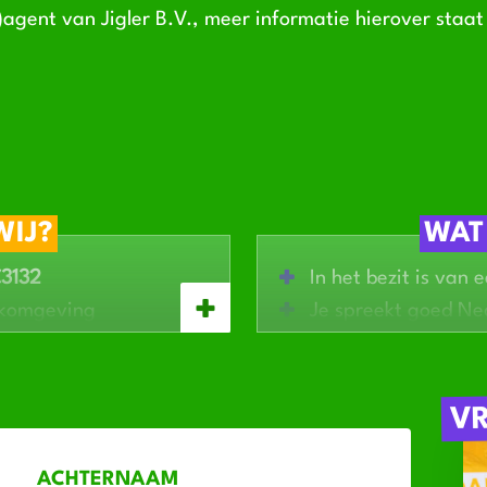
-)agent van Jigler B.V., meer informatie hierover staa
WIJ?
WAT
€3132
In het bezit is van 
rkomgeving
Je spreekt goed Ne
Affiniteit
heeft me
nnen het bedrijf
Zelfstandig werkt 
atiseerd
Leergierig en ambit
V
ACHTERNAAM