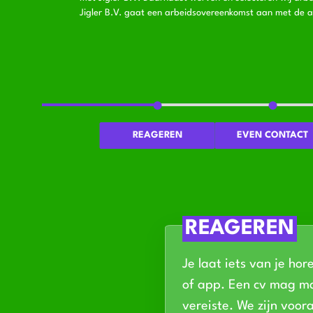
Jigler B.V. gaat een arbeidsovereenkomst aan met de a
REAGEREN
EVEN CONTACT
REAGEREN
Je laat iets van je hor
of app. Een cv mag ma
vereiste. We zijn voor