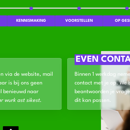
KENNISMAKING
VOORSTELLEN
OP GES
EVEN CONT
en via de website, mail
Binnen 1 werkdag nem
ar is bij ons geen
contact met je op. We 
al benieuwd naar
beantwoorden je vrage
r wurk ast sikest
.
dit kan passen.