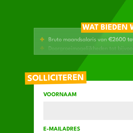
WAT BIEDEN 
Bruto maandsalaris van
€2600 to
Doorgroeimogelijkheden tot bijvoo
Werken bij een begrip in de regio
SOLLICITEREN
VOORNAAM
E-MAILADRES