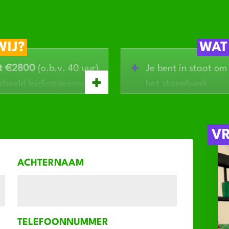
WIJ?
WAT
t €2800
(o.b.v. 40 uur)
Je bent in staat om
rbeeld leidinggevende
het stapelwerk
Repeterend werk vin
Je bent nauwkeurig
Ervaring is mooi m
V
4 of 5 dagen per w
zijn de drukke dage
ACHTERNAAM
TELEFOONNUMMER