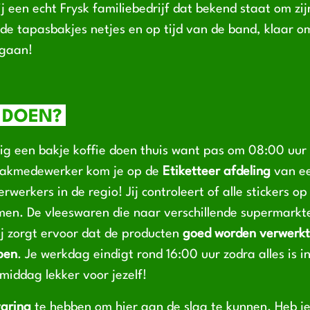
j een echt Frysk familiebedrijf dat bekend staat om zi
n de tapasbakjes netjes en op tijd van de band, klaar 
 gaan!
 DOEN?
tig een bakje koffie doen thuis want pas om 08:00 uur
npakmedewerker kom je op de
Etiketteer afdeling
van ee
werkers in de regio! Jij controleert of alle stickers op 
en. De vleeswaren die naar verschillende supermark
Jij zorgt ervoor dat de producten
goed worden verwerkt
pen
. Je werkdag eindigt rond 16:00 uur zodra alles is 
 middag lekker voor jezelf!
varing
te hebben om hier aan de slag te kunnen. Heb je