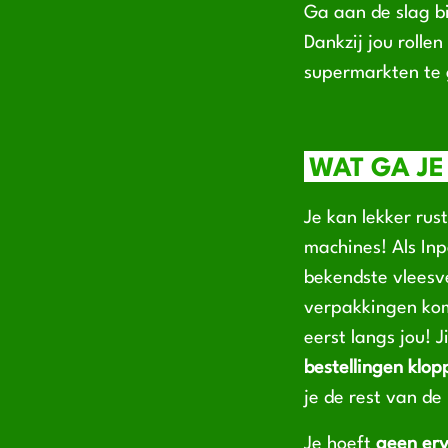
Ga aan de slag bi
Dankzij jou rolle
supermarkten te
WAT GA JE
Je kan lekker rus
machines! Als I
bekendste vleesver
verpakkingen kom
eerst langs jou! 
bestellingen klop
je de rest van de
Je hoeft
geen er