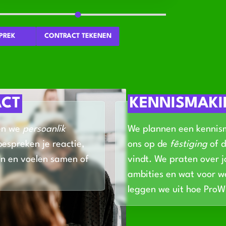
PREK
CONTRACT TEKENEN
ACT
KENNISMAK
en we
persoanlik
We plannen een kennism
bespreken je reactie,
ons op de
fêstiging
of d
n en voelen samen of
vindt. We praten over 
ambities en wat voor we
leggen we uit hoe Pro