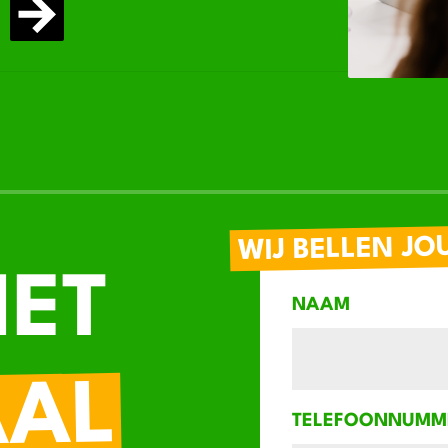
WIJ BELLEN JO
IET
NAAM
AAL
TELEFOONNUMM