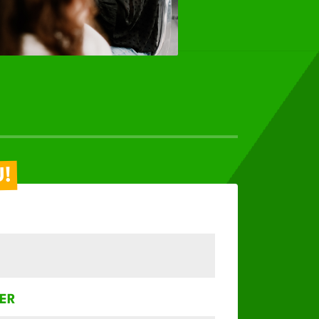
U!
ER