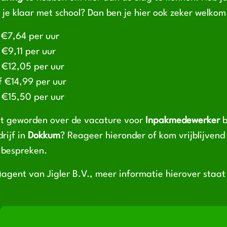
 je klaar met school? Dan ben je hier ook zeker welkom
 €7,64 per uur
 €9,11 per uur
 €12,05 per uur
f €14,99 per uur
 €15,50 per uur
st geworden over de vacature voor
Inpakmedewerker
b
rijf in
Dokkum
? Reageer hieronder of kom vrijblijvend
 bespreken.
-)agent van Jigler B.V., meer informatie hierover staa