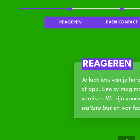
REAGEREN
EVEN CONTACT
REAGEREN
Je laat iets van je hor
of app. Een cv mag ma
vereiste. We zijn voor
wa'tsto bist en wat foa