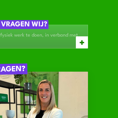
 VRAGEN WIJ?
 fysiek werk te doen, in verband met
d jij niet erg
 en oplettend
eegenomen, maar geen vereiste
RAGEN?
eek beschikbaar. Donderdag en vrijdag
n!