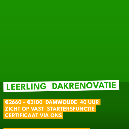
DAKRENOVATIE
LEERLING
€2660 - €3100
DAMWOUDE
40 UUR
ZICHT OP VAST
STARTERSFUNCTIE
CERTIFICAAT VIA ONS