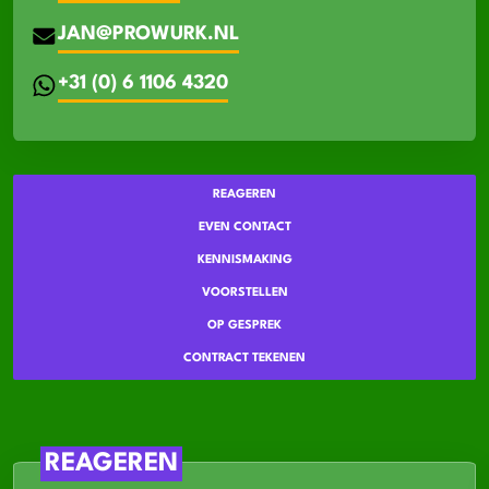
JAN@PROWURK.NL
+31 (0) 6 1106 4320
REAGEREN
EVEN CONTACT
KENNISMAKING
VOORSTELLEN
OP GESPREK
CONTRACT TEKENEN
REAGEREN