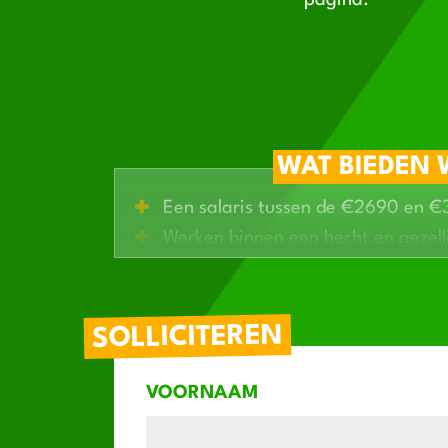
pagina.
WAT BIEDEN 
Een salaris tussen de €2690 en 
Werken binnen een hecht en gezel
Reiskostenvergoeding + ploegent
Mogelijkheden om jezelf verder te
SOLLICITEREN
VOORNAAM