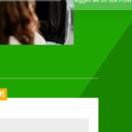
leggen we uit hoe Pro
U!