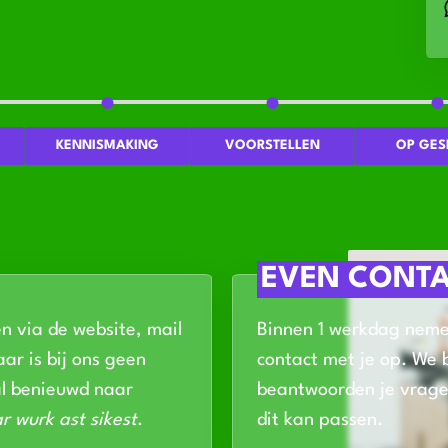
KENNISMAKING
VOORSTELLEN
OP GES
EVEN CONT
en via de website, mail
Binnen 1 werkdag nem
ar is bij ons geen
contact met je op. We 
al benieuwd naar
beantwoorden je vrage
r wurk ast sikest
.
dit kan passen.