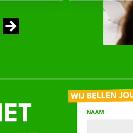
WIJ BELLEN JO
IET
NAAM