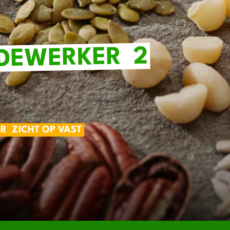
2
DEWERKER
UR
ZICHT OP VAST