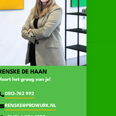
RENSKE DE HAAN
Hoort het graag van je!
0513-762 992
RENSKE@PROWURK.NL