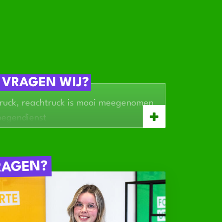
 VRAGEN WIJ?
truck, reachtruck is mooi meegenomen
oegendienst
mgeving of in bezit van eigen vervoer
RAGEN?