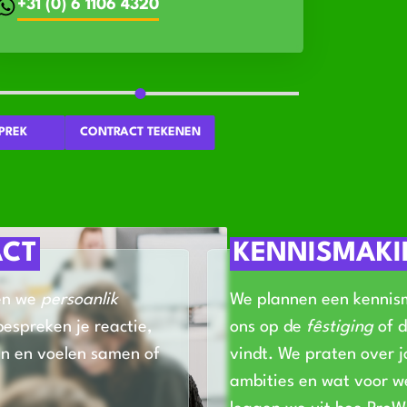
+31 (0) 6 1106 4320
PREK
CONTRACT TEKENEN
ACT
KENNISMAK
en we
persoanlik
We plannen een kennism
bespreken je reactie,
ons op de
fêstiging
of d
n en voelen samen of
vindt. We praten over 
ambities en wat voor we