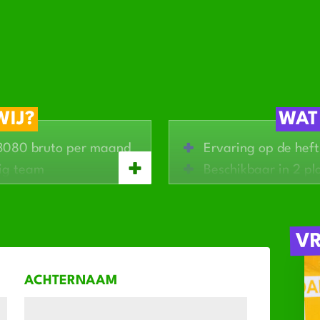
WIJ?
WAT
€3080 bruto per maand
Ervaring op de hef
lig team
Beschikbaar in 2 pl
oeslagen
Fysiek fit
 ontwikkelen
Woonachtig in de o
V
ACHTERNAAM