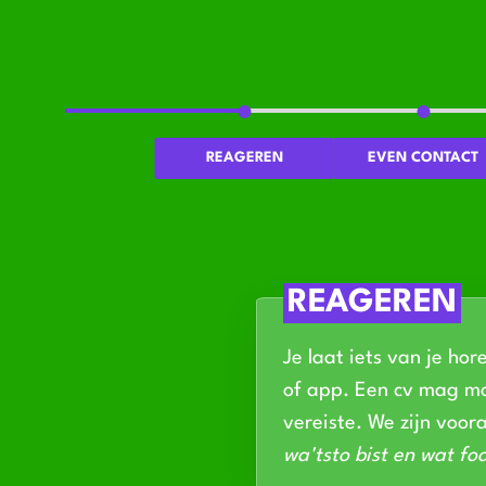
REAGEREN
EVEN CONTACT
REAGEREN
Je laat iets van je hor
of app. Een cv mag ma
vereiste. We zijn voor
wa'tsto bist en wat foa