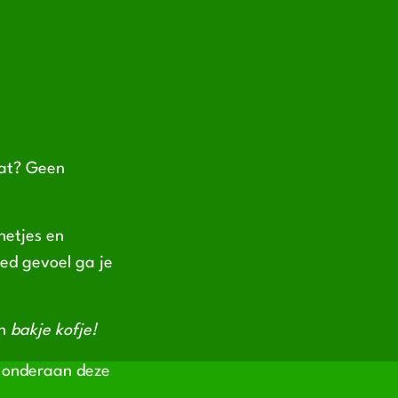
aat? Geen
netjes en
oed gevoel ga je
en
bakje kofje!
t onderaan deze