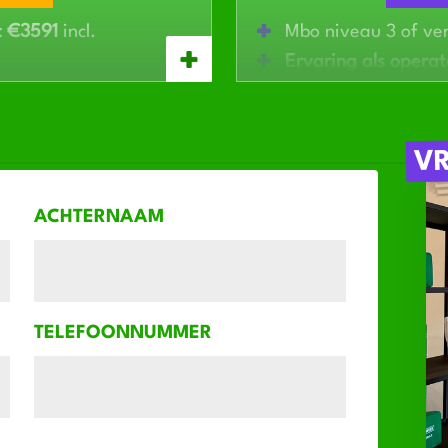
t €3591
incl.
Mbo niveau 3 of ve
Ervaring als operat
Zelfstandig kunnen
dejaarsbonus
Stressbestendig
, m
per km en
uitzicht op
Beschikbaar voor 
V
periode
egeleiding en
ACHTERNAAM
huis
TELEFOONNUMMER