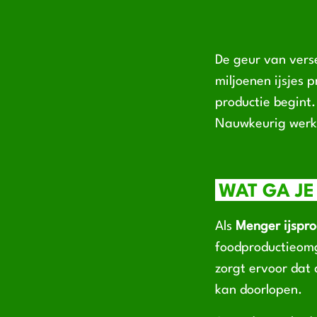
De geur van vers
miljoenen ijsjes p
productie begint.
Nauwkeurig werken
WAT GA JE
Als
Menger ijspro
foodproductieomg
zorgt ervoor dat 
kan doorlopen.