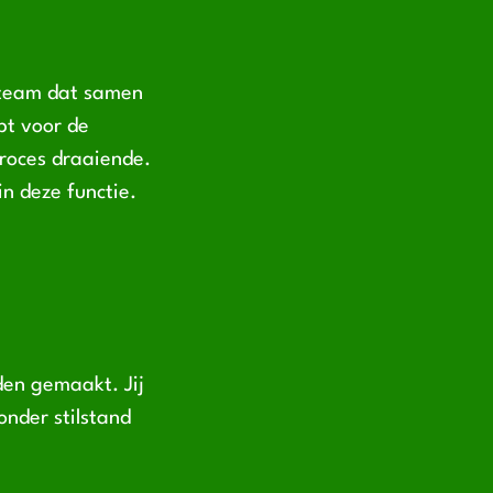
n team dat samen
opt voor de
proces draaiende.
n deze functie.
den gemaakt. Jij
onder stilstand