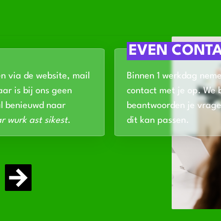
EVEN CONT
en via de website, mail
Binnen 1 werkdag nem
ar is bij ons geen
contact met je op. We 
al benieuwd naar
beantwoorden je vrage
r wurk ast sikest
.
dit kan passen.