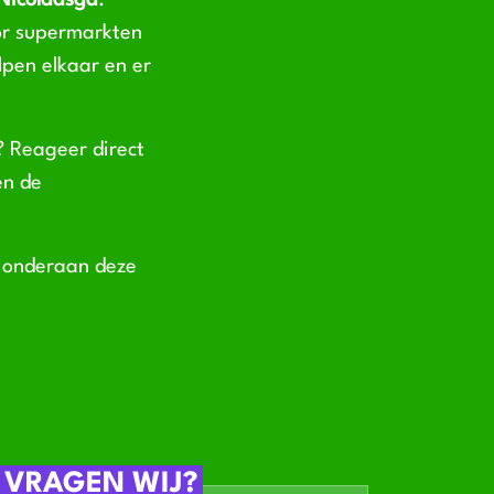
 Nicolaasga
.
or supermarkten
lpen elkaar en er
? Reageer direct
en de
t onderaan deze
 VRAGEN WIJ?