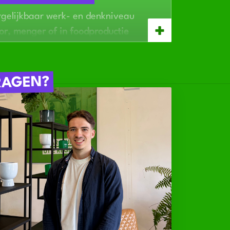
rgelijkbaar werk- en denkniveau
or, menger of in foodproductie
 werken en vooruit kunnen plannen
et oog voor kwaliteit en hygiene
een
5-ploegenrooster
en langere
RAGEN?