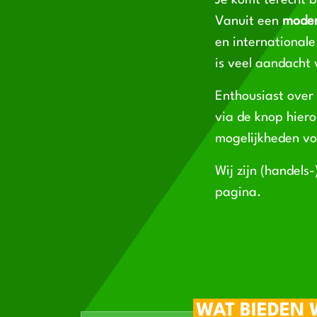
Je komt terecht b
Vanuit een
moder
en internationale
is veel aandacht
Enthousiast over
via de knop hier
mogelijkheden v
Wij zijn (handels
pagina.
WAT BIEDEN 