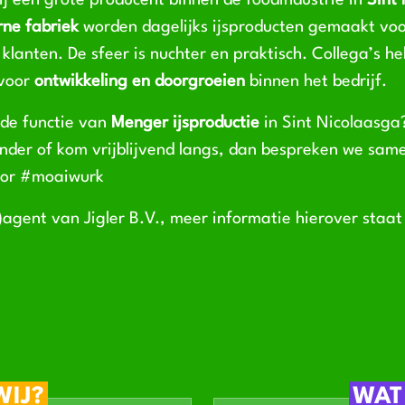
ij een grote producent binnen de foodindustrie in
Sint
ne fabriek
worden dagelijks ijsproducten gemaakt vo
 klanten. De sfeer is nuchter en praktisch. Collega’s he
 voor
ontwikkeling en doorgroeien
binnen het bedrijf.
 de functie van
Menger ijsproductie
in Sint Nicolaasga
onder of kom vrijblijvend langs, dan bespreken we sam
oor #moaiwurk
-)agent van Jigler B.V., meer informatie hierover staa
WIJ?
WAT