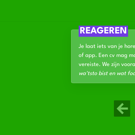
REAGEREN
Je laat iets van je hor
of app. Een cv mag ma
vereiste. We zijn voor
wa'tsto bist en wat foa