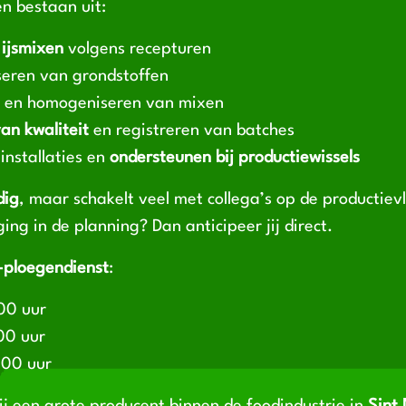
 bestaan uit:
 ijsmixen
volgens recepturen
eren van grondstoffen
n en homogeniseren van mixen
an kwaliteit
en registreren van batches
installaties en
ondersteunen bij productiewissels
dig
, maar schakelt veel met collega’s op de productievl
ging in de planning? Dan anticipeer jij direct.
-ploegendienst
:
00 uur
00 uur
:00 uur