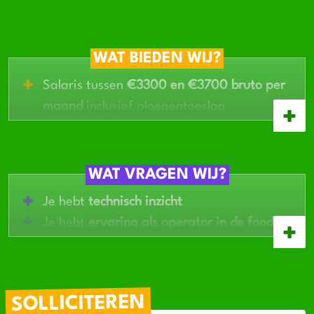
WAT BIEDEN WIJ?
Salaris tussen
€3300 en €3700 bruto per
maand
inclusief ploegentoeslag
Gemiddeld 33,6 uur per week werken
Veel vrije tijd door het 5-ploegenrooster
Werken met moderne en
geautomatiseerde
WAT VRAGEN WIJ?
productielijnen
Je hebt
technisch inzicht
Ruimte om door te groeien en opleidingen
Je hebt
ervaring als operator in de food of
te volgen
industrie (pre)
Je bent bereid om in een
5-ploegenrooster
te werken
SOLLICITEREN
Je blijft rustig onder druk en denkt in