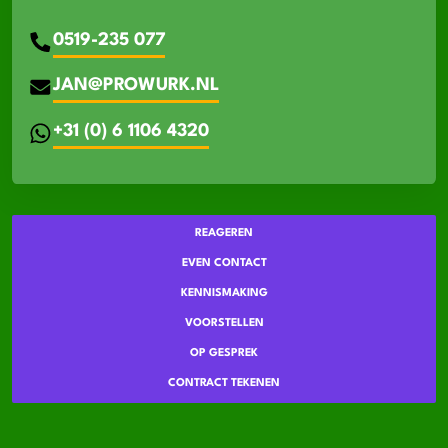
0519-235 077
JAN@PROWURK.NL
+31 (0) 6 1106 4320
REAGEREN
EVEN CONTACT
KENNISMAKING
VOORSTELLEN
OP GESPREK
CONTRACT TEKENEN