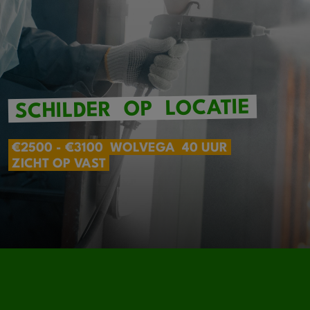
LOCATIE
OP
SCHILDER
€2500 - €3100
WOLVEGA
40 UUR
ZICHT OP VAST