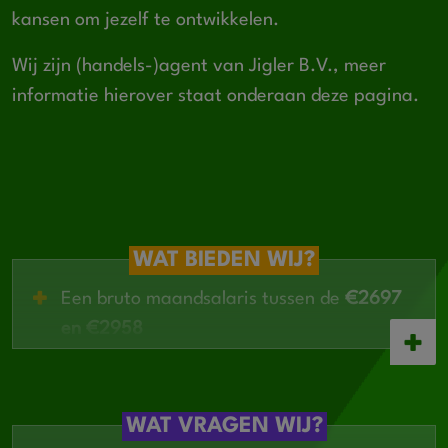
kansen om jezelf te ontwikkelen.
Wij zijn (handels-)agent van Jigler B.V., meer
informatie hierover staat onderaan deze pagina.
WAT BIEDEN WIJ?
Een bruto maandsalaris tussen de
€2697
en €2958
Interne opleiding en begeleiding
Mogelijkheid om cursussen en certificaten
te behalen
WAT VRAGEN WIJ?