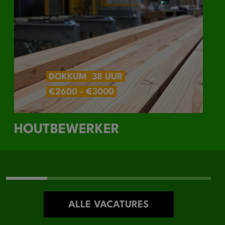
DOKKUM
38 UUR
€2600 - €3000
HOUTBEWERKER
ALLE VACATURES