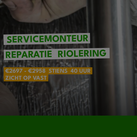
SERVICEMONTEUR
RIOLERING
REPARATIE
€2697 - €2958
STIENS
40 UUR
ZICHT OP VAST