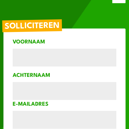
fysiek bezig wil zijn
wo)
Motivatie om te leren terwijl je werkt
Je woont in Dokkum of nabije omgeving
SOLLICITEREN
VOORNAAM
ACHTERNAAM
E-MAILADRES