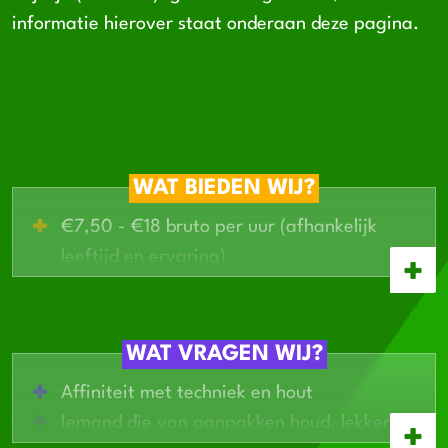
informatie hierover staat onderaan deze pagina.
WAT BIEDEN WIJ?
€7,50 - €18 bruto per uur (afhankelijk
leeftijd en ervaring)
Een nuchter frysk team
Dit betreft tijdelijke klus, maar mocht dit
van beide kanten bevallen dan kan er
WAT VRAGEN WIJ?
gekeken worden naar een langdurige
Affiniteit met techniek en hout
samenwerking
Iemand die van aanpakken houd, lekker
Dagdiensten van 7.30 - 16.30u (ma, di en