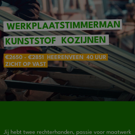
WERKPLAATSTIMMERMAN
KOZIJNEN
KUNSTSTOF
€2650 - €2851
HEERENVEEN
40 UUR
ZICHT OP VAST
Jij hebt twee rechterhanden, passie voor maatwerk