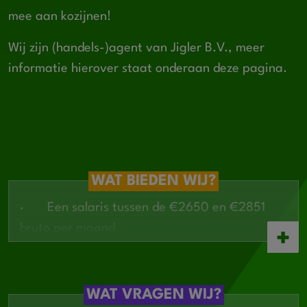
mee aan kozijnen!
Wij zijn (handels-)agent van Jigler B.V., meer
informatie hierover staat onderaan deze pagina.
WAT BIEDEN WIJ?
·
Een salaris tussen de €2650 en €2851
bruto per maand
·
Een actieve personeelsvereniging
·
Leuke collega's!
WAT VRAGEN WIJ?