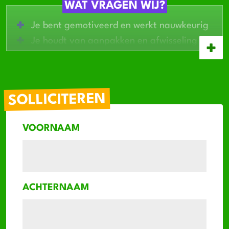
Werken in een klein en betrokken team
WAT VRAGEN WIJ?
Doorgroeimogelijkheden binnen het bedrijf
Je bent gemotiveerd en werkt nauwkeurig
Je houdt van aanpakken en afwisseling
Je hebt bij voorkeur een
rijbewijs B
Ervaring in horeca of food is een pre
Je kunt werken onder
lichte druk
SOLLICITEREN
VOORNAAM
ACHTERNAAM