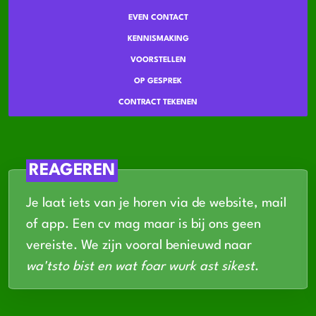
EVEN CONTACT
KENNISMAKING
VOORSTELLEN
OP GESPREK
CONTRACT TEKENEN
REAGEREN
Je laat iets van je horen via de website, mail
of app. Een cv mag maar is bij ons geen
vereiste. We zijn vooral benieuwd naar
wa'tsto bist en wat foar wurk ast sikest
.