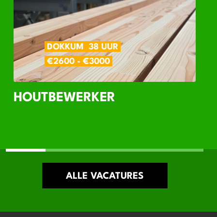
DOKKUM
38 UUR
€2600 - €3000
HOUTBEWERKER
ALLE VACATURES