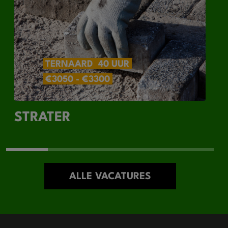
TERNAARD
40 UUR
€3050 - €3300
STRATER
ALLE VACATURES