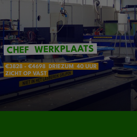
WERKPLAATS
CHEF
€3828 - €4698
DRIEZUM
40 UUR
ZICHT OP VAST