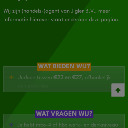
Wij zijn (handels-)agent van Jigler B.V., meer
informatie hierover staat onderaan deze pagina.
WAT BIEDEN WIJ?
Uurloon tussen
€22 en €27
, afhankelijk
van ervaring
Afwisselende technische functie met veel
verantwoordelijkheid
Ruimte om processen en kwaliteit
WAT VRAGEN WIJ?
structureel te verbeteren
Je hebt mbo-4 of hbo werk- en denkniveau