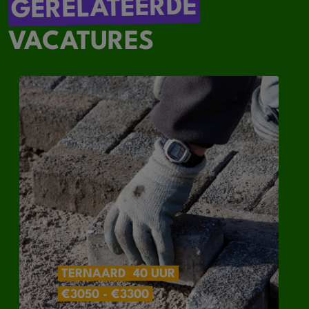
GERELATEERDE
VACATURES
TERNAARD
40 UUR
€3050 - €3300