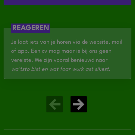
kan
Hebt
passie voor het vak
en levert
consistent goed werk
REAGEREN
Bent iemand die overzicht houdt en graag
Je laat iets van je horen via de website, mail
samenwerkt
of app. Een cv mag maar is bij ons geen
vereiste. We zijn vooral benieuwd naar
wa'tsto bist en wat foar wurk ast sikest
.