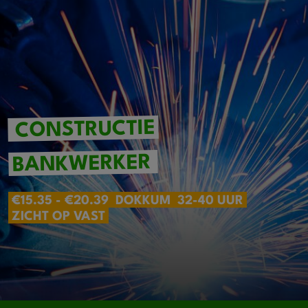
CONSTRUCTIE
BANKWERKER
€15.35 - €20.39
DOKKUM
32-40 UUR
ZICHT OP VAST