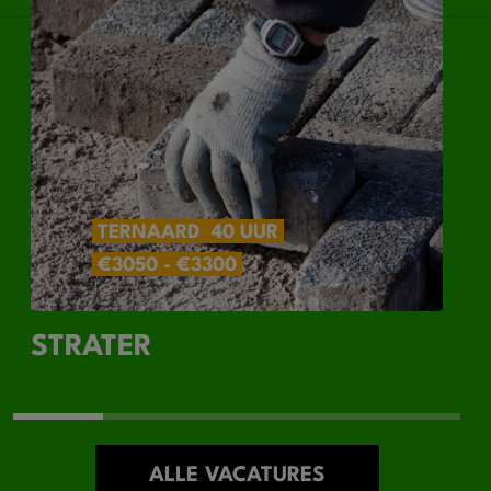
TERNAARD
40 UUR
€3050 - €3300
STRATER
ALLE VACATURES