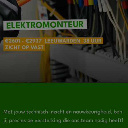
ELEKTROMONTEUR
€2601 - €2937
LEEUWARDEN
38 UUR
ZICHT OP VAST
Met jouw technisch inzicht en nauwkeurigheid, ben
jij precies de versterking die ons team nodig heeft!