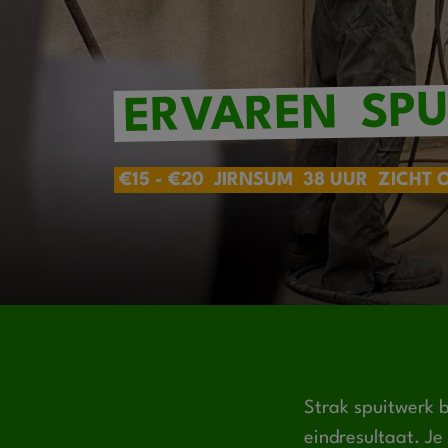
SPU
ERVAREN
€15 - €20
JIRNSUM
38 UUR
ZICHT 
Strak spuitwerk b
eindresultaat. J