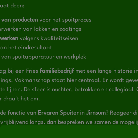
gaat doen:
 van producten
voor het spuitproces
rwerken van lakken en coatings
fwerken
volgens kwaliteitseisen
an het eindresultaat
n
van spuitapparatuur en werkplek
ag bij een Fries
familiebedrijf
met een lange historie in
tings. Vakmanschap staat hier centraal. Er wordt ge
te lijnen. De sfeer is nuchter, betrokken en collegiaa
r draait het om.
 de functie van
Ervaren Spuiter
in
Jirnsum
? Reageer di
 vrijblijvend langs, dan bespreken we samen de mogel