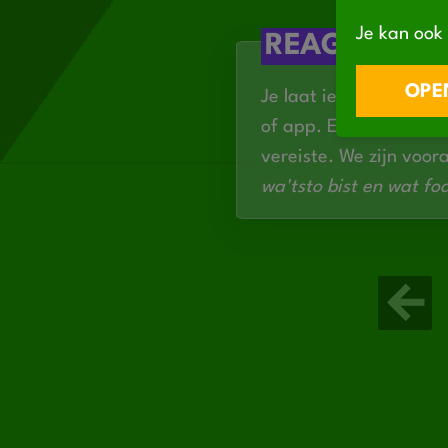
Je kan ook 
REAGEREN
OPEN
Je laat iets van je hor
of app. Een cv mag ma
vereiste. We zijn voor
wa'tsto bist en wat foa