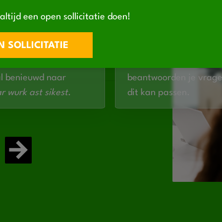
altijd een open sollicitatie doen!
EVEN CONT
 SOLLICITATIE
en via de website, mail
Binnen 1 werkdag nem
ar is bij ons geen
contact met je op. We 
al benieuwd naar
beantwoorden je vrage
r wurk ast sikest
.
dit kan passen.