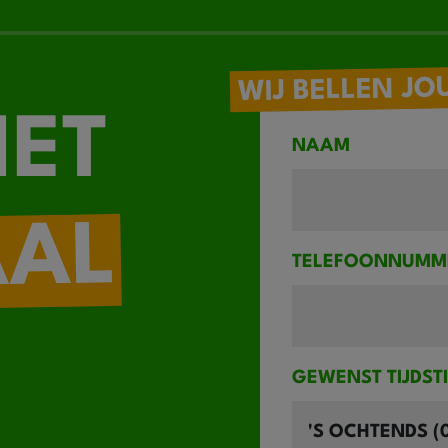
WIJ BELLEN JO
IET
NAAM
AAL
TELEFOONNUMM
GEWENST TIJDST