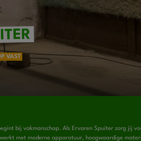
ITER
OP VAST
egint bij vakmanschap. Als Ervaren Spuiter zorg jij vo
e werkt met moderne apparatuur, hoogwaardige materia