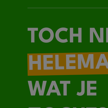
TOCH N
HELEM
WAT JE