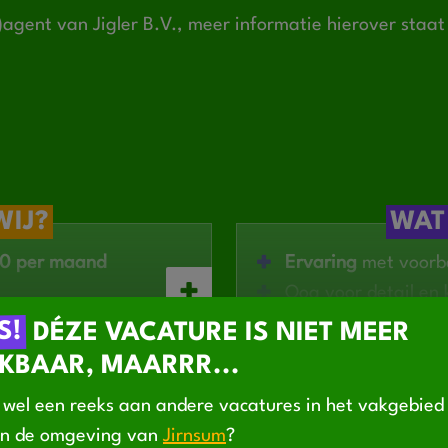
-)agent van Jigler B.V., meer informatie hierover staa
WIJ?
WAT
0 per maand
Ervaring
met voorb
Oog voor detail en 
aren team
Technisch inzicht
S!
DÉZE VACATURE IS NIET MEER
 ontwikkelen
Zelfstandige werkh
KBAAR, MAARRR...
KENNISMAKING
VOORSTELLEN
OP GES
iebedrijf
Verantwoordelijkhe
wel een reeks aan andere vacatures in het vakgebie
in de omgeving van
Jirnsum
?