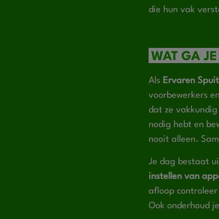
die hun vak verst
WAT GA JE
Als
Ervaren Spuit
voorbewerkers en 
dat ze vakkundig
nodig hebt en bew
nooit alleen. Sam
Je dag bestaat u
instellen van ap
afloop controleer
Ook onderhoud je