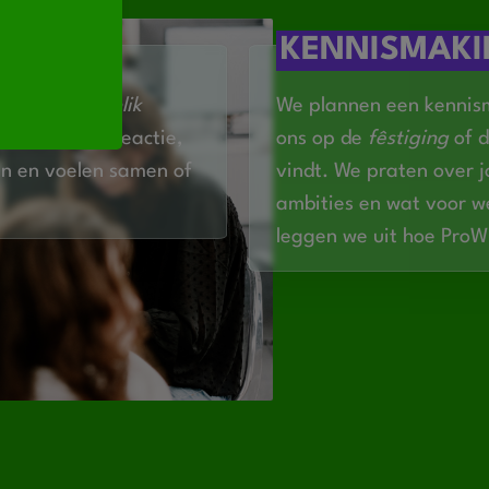
ACT
KENNISMAK
en we
persoanlik
We plannen een kennism
bespreken je reactie,
ons op de
fêstiging
of d
n en voelen samen of
vindt. We praten over 
ambities en wat voor we
leggen we uit hoe Pro