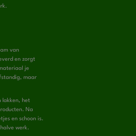
rk.
team van
everd en zorgt
materiaal je
lfstandig, maar
 lakken, het
producten. Na
tjes en schoon is.
 halve werk.