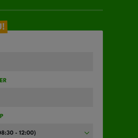
U!
ER
IP