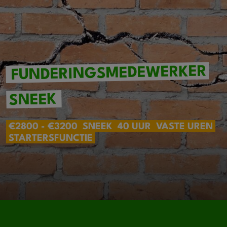
FUNDERINGSMEDEWERKER
SNEEK
€2800 - €3200
SNEEK
40 UUR
VASTE UREN
STARTERSFUNCTIE