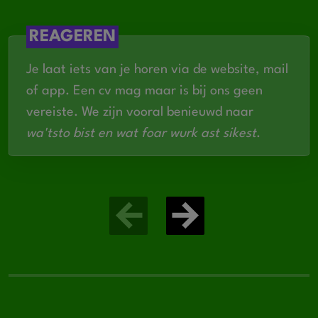
Rijbewijs B is een pre
REAGEREN
Je laat iets van je horen via de website, mail
of app. Een cv mag maar is bij ons geen
vereiste. We zijn vooral benieuwd naar
wa'tsto bist en wat foar wurk ast sikest
.