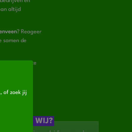
bedrijven en
an altijd
renveen
? Reageer
we samen de
t onderaan deze
d
, of zoek jij
 VRAGEN WIJ?