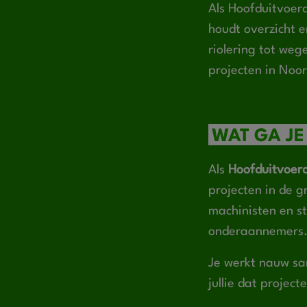
Als Hoofduitvoerde
houdt overzicht e
riolering tot weg
projecten in Noor
WAT GA JE
Als
Hoofduitvoerd
projecten in de 
machinisten en s
onderaannemers
Je werkt nauw sa
jullie dat projec