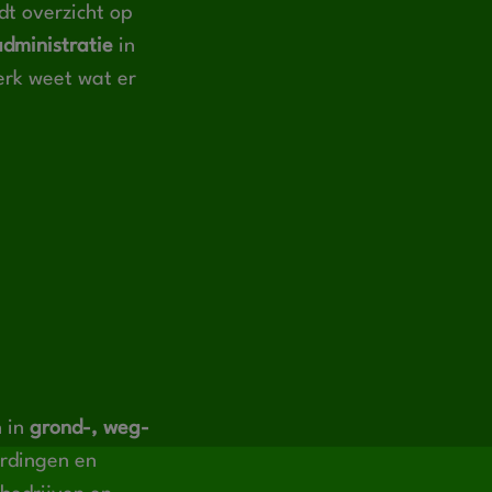
dt overzicht op
administratie
in
erk weet wat er
n in
grond-, weg-
rdingen en