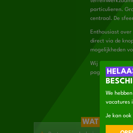
terreinwerkzaamh
particulieren. Gr
centraal. De sfee
Enthousiast over
direct via de kno
mogelijkheden vo
Wij zijn (handels
HELAA
pagina.
BESCHI
We hebben 
vacatures 
Je kan ook 
WAT BIEDEN 