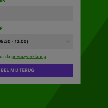
ER
IP
met de
privacyverklaring