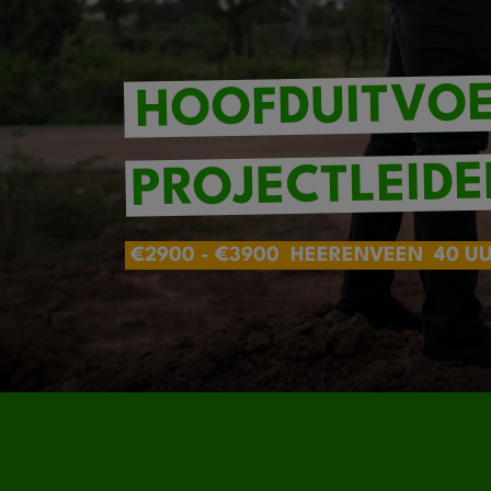
HOOFDUITVOE
PROJECTLEIDE
€2900 - €3900
HEERENVEEN
40 U