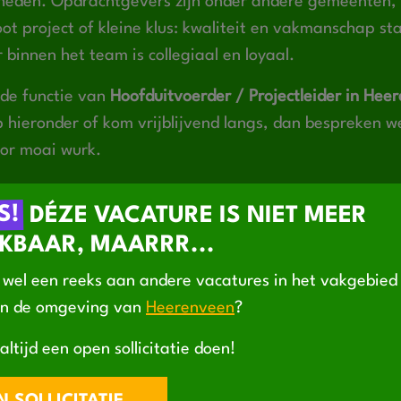
eden. Opdrachtgevers zijn onder andere gemeenten, 
oot project of kleine klus: kwaliteit en vakmanschap sta
r binnen het team is collegiaal en loyaal.
 de functie van
Hoofduitvoerder / Projectleider in Hee
p hieronder of kom vrijblijvend langs, dan bespreken 
or moai wurk.
-)agent van Jigler B.V., meer informatie hierover staa
S!
DÉZE VACATURE IS NIET MEER
KBAAR, MAARRR...
wel een reeks aan andere vacatures in het vakgebie
in de omgeving van
Heerenveen
?
altijd een open sollicitatie doen!
WIJ?
WAT