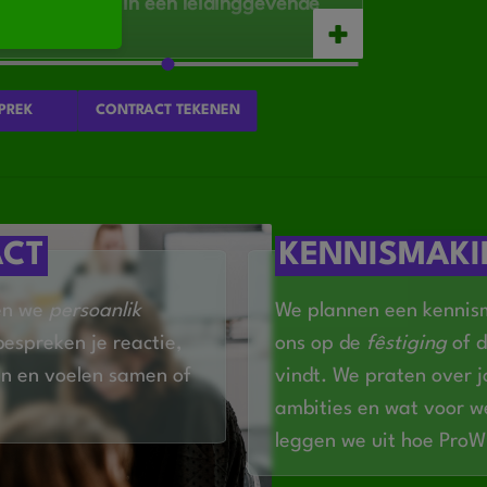
a, bij voorkeur in een leidinggevende
sche en communicatieve
PREK
CONTRACT TEKENEN
ordineren en snel schakelen
d en kwaliteit op infraprojecten
ACT
KENNISMAK
en we
persoanlik
We plannen een kennism
bespreken je reactie,
ons op de
fêstiging
of d
n en voelen samen of
vindt. We praten over 
ambities en wat voor we
leggen we uit hoe Pro