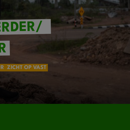
RDER/
R
UR
ZICHT OP VAST