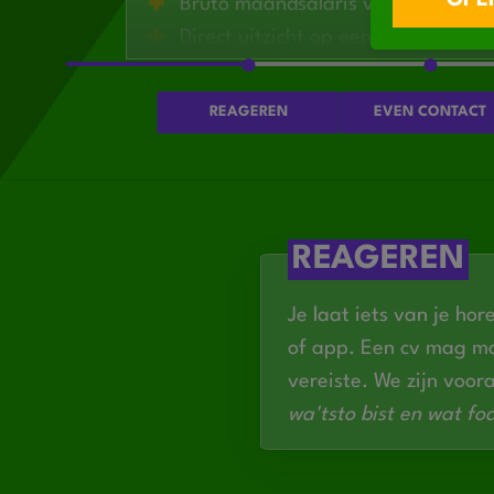
OPEN
Bruto maandsalaris van
€2900-€
Direct uitzicht op een
vast dienstv
Verantwoordelijke functie met veel
Mogelijkheid tot opleidingen en cu
REAGEREN
EVEN CONTACT
Werken met een team van
ervare
Werktelefoon en auto van de zaak
REAGEREN
Je laat iets van je hor
of app. Een cv mag ma
vereiste. We zijn voor
wa'tsto bist en wat foa