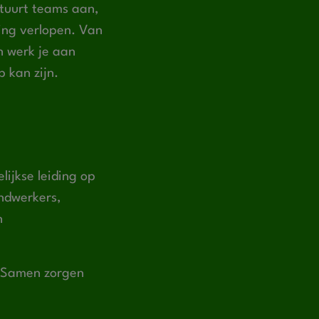
 stuurt teams aan,
ning verlopen. Van
n werk je aan
 kan zijn.
lijkse leiding op
ndwerkers,
n
. Samen zorgen