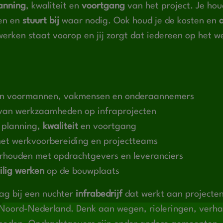
anning
, kwaliteit en
voortgang
van het project. Je hou
en en
stuurt bij
waar nodig. Ook houd je de kosten en
werken staat voorop en jij zorgt dat iedereen op het w
n voormannen, vakmensen en onderaannemers
van werkzaamheden op infraprojecten
 planning,
kwaliteit
en voortgang
et werkvoorbereiding en projectteams
rhouden met opdrachtgevers en leveranciers
ilig werken
op de bouwplaats
ag bij een nuchter
infrabedrijf
dat werkt aan projecte
Noord-Nederland. Denk aan wegen, rioleringen, verha