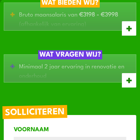
WAT BIEDEN WIJ?
Bruto maansalaris van
€3198 - €3998
(afhankelijk van ervaring)
Fulltime werk met vaste werktijden: 07:30
– 16:15
Werk in Friesland dichtbij huis
WAT VRAGEN WIJ?
Direct naar de klus, geen onnodige reistijd
Minimaal 2 jaar ervaring in renovatie en
Mogelijkheid om je vakmanschap verder te
onderhoud
ontwikkelen
binnen een stabiel bedrijf
In bezit van VCA
Rijbewijs en eigen vervoer
MBO niveau 2 of hoger
SOLLICITEREN
Representatief, zelfstandig en sociaal
Allround mentaliteit: geen klus is te klein of
VOORNAAM
te groot