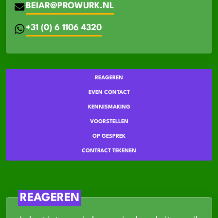
BEIAR@PROWURK.NL
+31 (0) 6 1106 4320
REAGEREN
EVEN CONTACT
KENNISMAKING
VOORSTELLEN
OP GESPREK
CONTRACT TEKENEN
REAGEREN