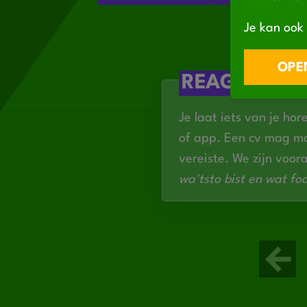
een fulltime werkweek
Doorgroeimogelijkheden binnen de
Je kan ook 
OPEN
REAGEREN
Je laat iets van je hor
of app. Een cv mag ma
vereiste. We zijn voor
wa'tsto bist en wat foa