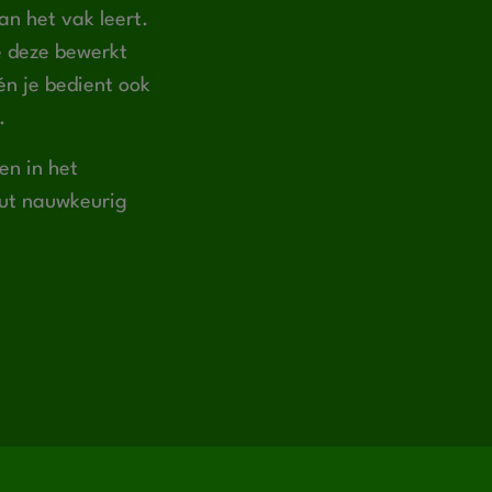
an het vak leert.
je deze bewerkt
én je bedient ook
.
en in het
hout nauwkeurig