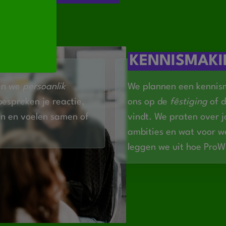
en werkt graag met je handen
eist — motivatie wél!
#MOAIWURK #DE HANNEN ÚT
ACT
KENNISMAK
en we
persoanlik
We plannen een kennism
bespreken je reactie,
ons op de
fêstiging
of d
n en voelen samen of
vindt. We praten over 
ambities en wat voor we
leggen we uit hoe Pro