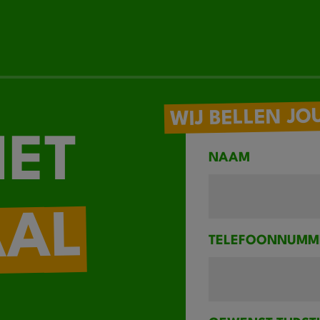
WIJ BELLEN JO
IET
NAAM
AAL
TELEFOONNUMM