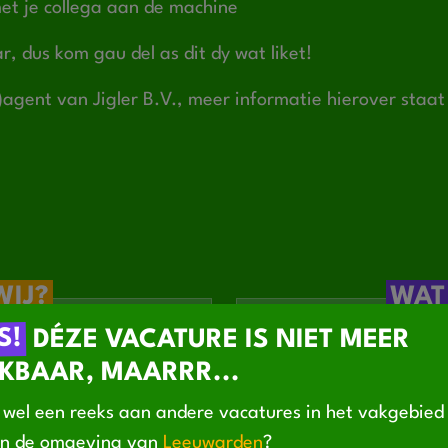
t je collega aan de machine
ar, dus kom gau del as dit dy wat liket!
-)agent van Jigler B.V., meer informatie hierover staa
WIJ?
WAT
S!
DÉZE VACATURE IS NIET MEER
cht onder de knie krijgt
Technisch inzicht en
ofessioneel en hecht
Interesse/ ervaring
KBAAR, MAARRR...
werkopleiding
wel een reeks aan andere vacatures in het vakgebie
610 en €2871 o.b.v.
Je kunt nauwkeurig 
KENNISMAKING
VOORSTELLEN
OP GES
in de omgeving van
Leeuwarden
?