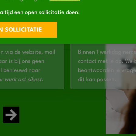
Je bent fysiek fit 
 organisatie
Ervaring is niet ver
altijd een open sollicitatie doen!
#HURDEWURKERS 
 SOLLICITATIE
EVEN CONT
'E MOUWEN
en via de website, mail
Binnen 1 werkdag nem
ar is bij ons geen
contact met je op. We 
al benieuwd naar
beantwoorden je vrage
r wurk ast sikest
.
dit kan passen.