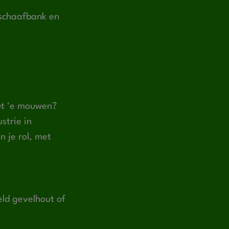
e schaafbank en
 út 'e mouwen?
strie in
n je rol, met
eld gevelhout of