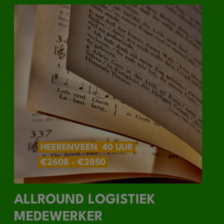
HEERENVEEN
40 UUR
€2608 - €2850
ALLROUND LOGISTIEK
MEDEWERKER