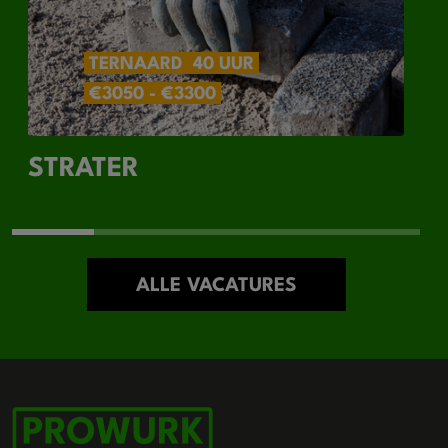
TERNAARD
40 UUR
€3050 - €3300
STRATER
ALLE VACATURES