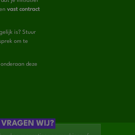
at je initiatief
een
vast contract
elijk is? Stuur
esprek om te
t onderaan deze
 VRAGEN WIJ?