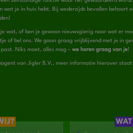
een zelfstandige functie waar het gewaardeerd wordt d
n wat je in huis hebt. Bij wederzijds bevallen behoort 
eden!
e je wat, of ben je gewoon nieuwsgierig naar wat er mog
tje of bel ons. We gaan graag vrijblijvend met je in g
je past. Niks moet, alles mag –
we horen graag van je
!
-)agent van Jigler B.V., meer informatie hierover staa
WIJ?
WAT