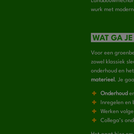
Landbouwmechanis
wurk met modern
WAT GA JE
Voor een groenbe
zowel klassiek sl
onderhoud en he
materieel
. Je ga
Onderhoud
en
Inregelen en 
Werken volg
Collega’s ond