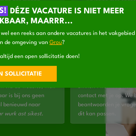
ruto per maand
Ervaring met onder
S!
DÉZE VACATURE IS NIET MEER
ttime is bespreekbaar)
werktuigbouwkundi
Rijbewijs BE (of ber
KBAAR, MAARRR...
eam in een platte
Je hebt een VCA-cer
KENNISMAKING
VOORSTELLEN
OP GES
wel een reeks aan andere vacatures in het vakgebie
Je bent in het bezit
in de omgeving van
Grou
?
e BBQ),
accu gereedschappe
rting!
te halen
altijd een open sollicitatie doen!
Je werkt zelfstand
EVEN CONT
 SOLLICITATIE
Je bent klantgerich
handen uit de mouw
en via de website, mail
Binnen 1 werkdag nem
ar is bij ons geen
contact met je op. We 
al benieuwd naar
beantwoorden je vrage
r wurk ast sikest
.
dit kan passen.