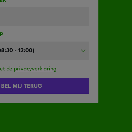
ER
IP
met de
privacyverklaring