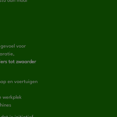
kstû oan moai
gevoel voor
aratie,
ers tot zwaarder
hap en voertuigen
e werkplek
chines