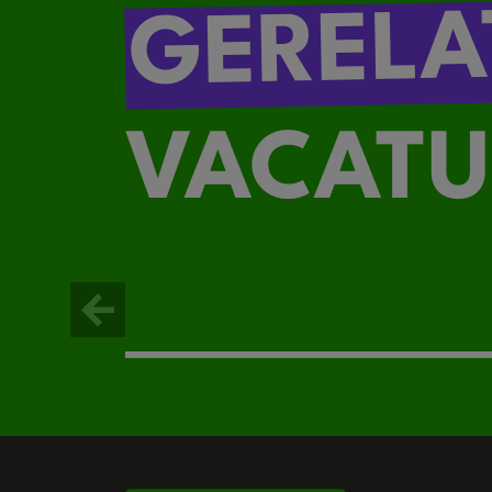
GERELA
VACATU