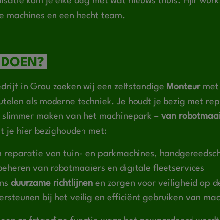
atie kom je elke dag met wat nieuws thuis. Hjir wur
e machines en een hecht team.
 DOEN?
drijf in Grou zoeken wij een zelfstandige
Monteur
met 
eutelen als moderne techniek. Je houdt je bezig met rep
t slimmer maken van het machinepark –
van robotmaai
at je hier bezighouden met:
 reparatie van tuin- en parkmachines, handgereedsc
beheren van robotmaaiers en digitale fleetservices
ens
duurzame richtlijnen
en zorgen voor veiligheid op d
ersteunen bij het veilig en efficiënt gebruiken van ma