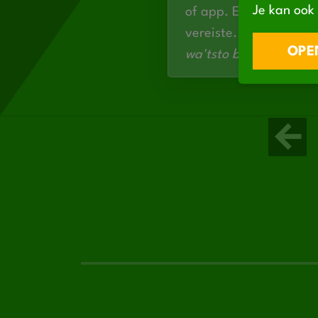
Je kan ook 
of app. Een cv mag ma
vereiste. We zijn voor
OPEN
wa'tsto bist en wat foa