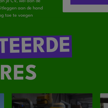
an je CV, wel aan de
 uitleggen aan de hand
og toe te voegen
TEERDE
RES