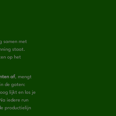
dag samen met
nning staat.
pten op het
nten af
, mengt
in de gaten:
oog lijkt en los je
 Na iedere run
e productielijn