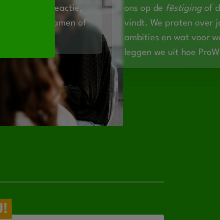
bespreken je reactie,
ons op de
fêstiging
of d
n en voelen samen of
vindt. We praten over 
ambities en wat voor we
leggen we uit hoe Pro
U!