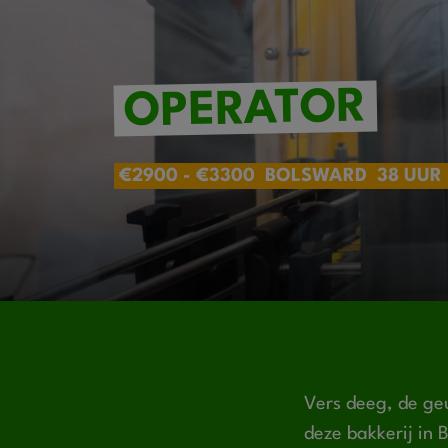
OPERATOR
€2900 - €3300
BOLSWARD
38 UUR
Vers deeg, de ge
deze bakkerij in 