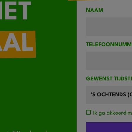
IET
NAAM
AAL
TELEFOONNUMM
GEWENST TIJDST
Ik ga akkoord 