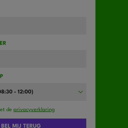
ER
IP
met de
privacyverklaring