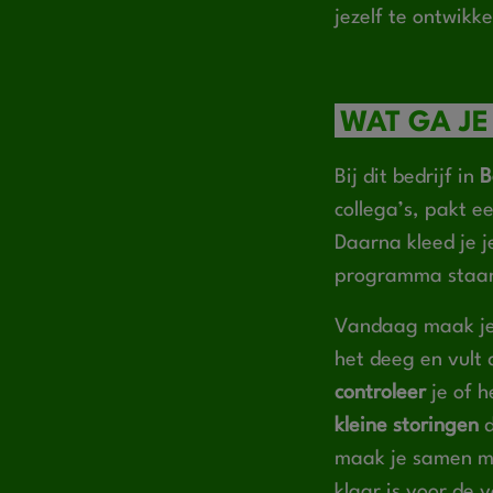
jezelf te ontwikke
WAT GA JE
Bij dit bedrijf in
B
collega’s, pakt e
Daarna kleed je j
programma staan 
Vandaag maak je 
het deeg en vult 
controleer
je of h
kleine storingen
d
maak je samen met
klaar is voor de 