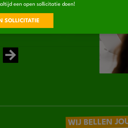
altijd een open sollicitatie doen!
ar is bij ons geen
contact met je op. We 
al benieuwd naar
beantwoorden je vrage
 SOLLICITATIE
r wurk ast sikest
.
dit kan passen.
WIJ BELLEN JO