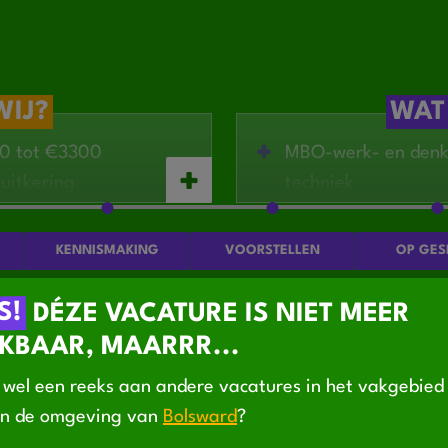
WIJ?
WAT
00 tot €3300
MBO-werk- en denkni
uitkering
techniek
 km)
Ervaring als operat
den en doorgroeikansen
Leren bakken of wer
KENNISMAKING
VOORSTELLEN
OP GES
 een modern
Werken in een 2-plo
Je spreekt en leest
S!
DÉZE VACATURE IS NIET MEER
KBAAR, MAARRR...
EVEN CONT
wel een reeks aan andere vacatures in het vakgebie
in de omgeving van
Bolsward
?
en via de website, mail
Binnen 1 werkdag nem