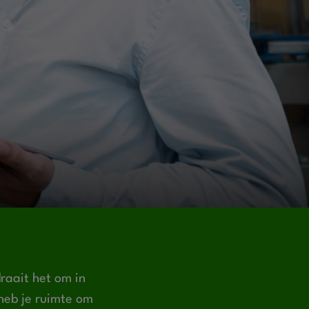
raait het om in
 heb je ruimte om