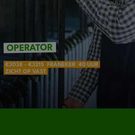
OPERATOR
€3038 - €3215
FRANEKER
40 UUR
ZICHT OP VAST