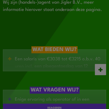
Wij zijn (handels-)agent van Jigler B.V., meer
informatie hierover staat onderaan deze pagina.
WAT BIEDEN WIJ?
Een salaris van €3038 tot €3215 o.b.v. 40
uren incl.
een ploegentoeslag van 12
%
over elk uur in de 2 ploegendienst
Een afwisselende functie waarin je veel
kunt leren
WAT VRAGEN WIJ?
Werken bij een modern en groeiend Fries
Enige ervaring als operator of in een
bedrijf
productieomgeving
REAGEREN