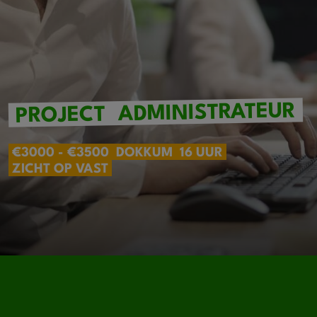
ADMINISTRATEUR
PROJECT
€3000 - €3500
DOKKUM
16 UUR
ZICHT OP VAST