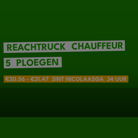
CHAUFFEUR
REACHTRUCK
PLOEGEN
5
€20.56 - €21.47
SINT NICOLAASGA
34 UUR