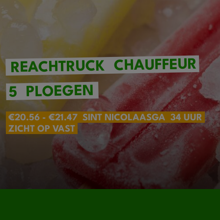
CHAUFFEUR
REACHTRUCK
PLOEGEN
5
€20.56 - €21.47
SINT NICOLAASGA
34 UUR
ZICHT OP VAST