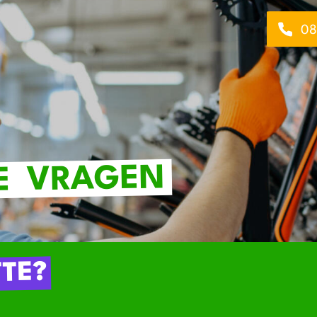
08
VRAGEN
E
TE?