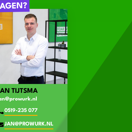
AGEN?
JAN TIJTSMA
an@prowurk.nl
0519-235 077
JAN@PROWURK.NL