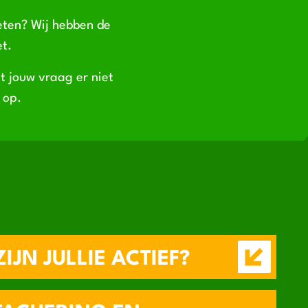
weten? Wij hebben de
et.
t jouw vraag er niet
 op.
IJN JULLIE ACTIEF?