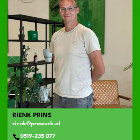
RIENK PRINS
rienk@prowurk.nl
0519-235 077